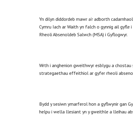
Yn dilyn diddordeb mawr a’r adborth cadarnhaol
Cymru Iach ar Waith yn falch o gynnig ail gyfl
Rheoli Absenoldeb Salwch (MSA) i Gyflogwyr.
Wrth i anghenion gweithwyr esblygu a chostau s
strategaethau effeithiol ar gyfer rheoli absen
Bydd y sesiwn ymarferol hon a gyflwynir gan Gy
helpu i wella llesiant yn y gweithle a lleihau a