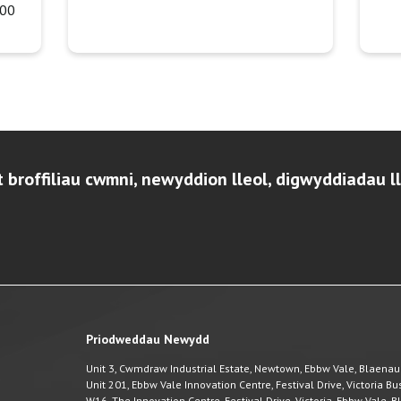
:00
t broffiliau cwmni, newyddion lleol, digwyddiadau l
Priodweddau Newydd
Unit 3, Cwmdraw Industrial Estate, Newtown, Ebbw Vale, Blaena
Unit 201, Ebbw Vale Innovation Centre, Festival Drive, Victoria 
W16, The Innovation Centre, Festival Drive, Victoria, Ebbw Vale,