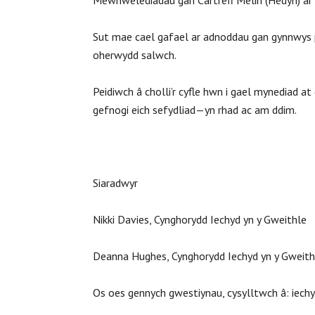
Mewnwelediadau gan Cartrefi Melin (Hedyn) ar 
Sut mae cael gafael ar adnoddau gan gynnwys 
oherwydd salwch.
Peidiwch â cholli’r cyfle hwn i gael mynediad at
gefnogi eich sefydliad—yn rhad ac am ddim.
Siaradwyr
Nikki Davies, Cynghorydd Iechyd yn y Gweithle
Deanna Hughes, Cynghorydd Iechyd yn y Gweith
Os oes gennych gwestiynau, cysylltwch â: iec