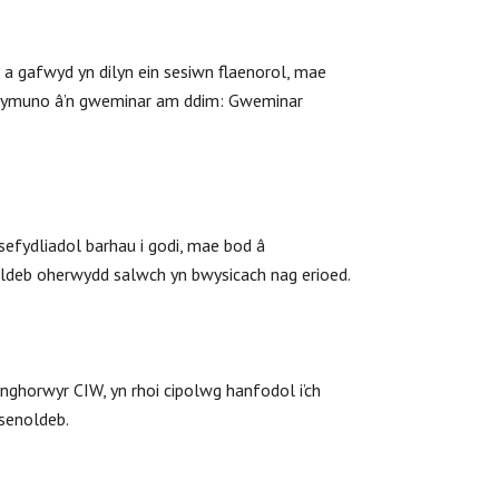
 a gafwyd yn dilyn ein sesiwn flaenorol, mae
e i ymuno â’n gweminar am ddim: Gweminar
efydliadol barhau i godi, mae bod â
oldeb oherwydd salwch yn bwysicach nag erioed.
nghorwyr CIW, yn rhoi cipolwg hanfodol i’ch
bsenoldeb.