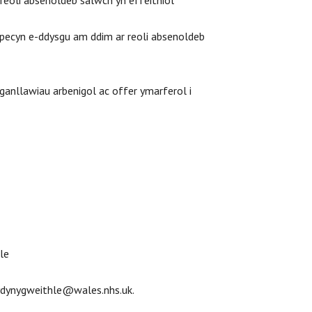
reoli absenoldeb salwch yn effeithiol
pecyn e-ddysgu am ddim ar reoli absenoldeb
 ganllawiau arbenigol ac offer ymarferol i
le
hydynygweithle@wales.nhs.uk.