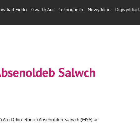
hwiliad Eiddo
Gwaith Aur
Cefnogaeth
Newyddion
Digwyddiad
Absenoldeb Salwch
) Am Ddim: Rheoli Absenoldeb Salwch (MSA) ar