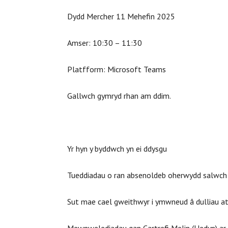
Dydd Mercher 11 Mehefin 2025
Amser: 10:30 – 11:30
Platfform: Microsoft Teams
Gallwch gymryd rhan am ddim.
Yr hyn y byddwch yn ei ddysgu
Tueddiadau o ran absenoldeb oherwydd salwch
Sut mae cael gweithwyr i ymwneud â dulliau a