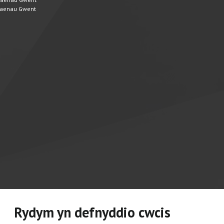
 Blaenau Gwent
Rydym yn defnyddio cwcis