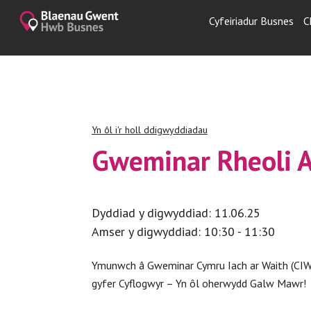
Cyfeiriadur Busnes
C
Yn ôl i'r holl ddigwyddiadau
Gweminar Rheoli 
Dyddiad y digwyddiad: 11.06.25
Amser y digwyddiad: 10:30 - 11:30
Ymunwch â Gweminar Cymru Iach ar Waith (CIW
gyfer Cyflogwyr – Yn ôl oherwydd Galw Mawr!