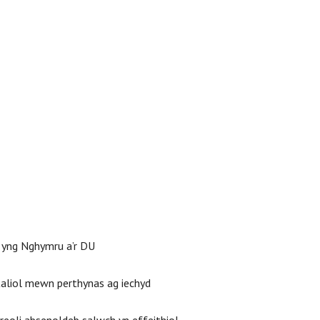
 yng Nghymru a’r DU
taliol mewn perthynas ag iechyd