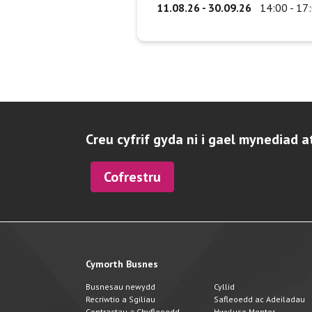
11.08.26 - 30.09.26
14:00 - 17
Creu cyfrif gyda ni i gael mynediad a
Cofrestru
Cymorth Busnes
Busnesau newydd
Cyllid
Recriwtio a Sgiliau
Safleoedd ac Adeiladau
Contractau a Chyfleoedd
Hwyluso Menter