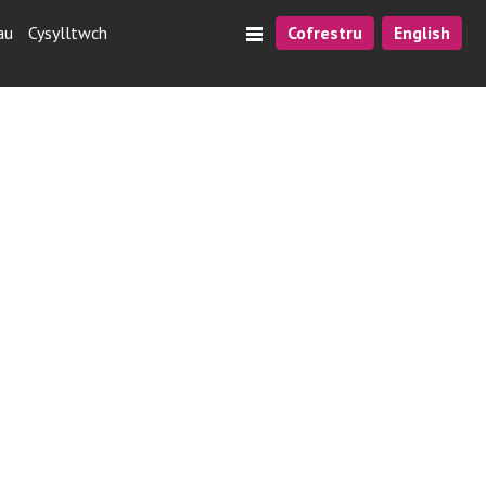
au
Cysylltwch
Cofrestru
English