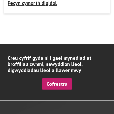
Pecyn cymorth digidol
Creu cyfrif gyda ni i gael mynediad at
broffiliau cwmni, newyddion lleol,
digwyddiadau lleol a llawer mwy
Cofrestru