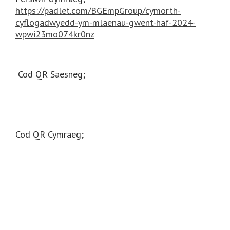
https://padlet.com/BGEmpGroup/cymorth-
cyflogadwyedd-ym-mlaenau-gwent-haf-2024-
wpwi23mo074kr0nz
Cod QR Saesneg;
Cod QR Cymraeg;