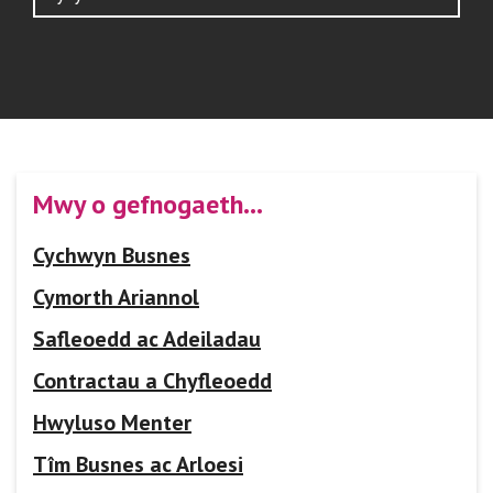
Mwy o gefnogaeth…
Cychwyn Busnes
Cymorth Ariannol
Safleoedd ac Adeiladau
Contractau a Chyfleoedd
Hwyluso Menter
Tîm Busnes ac Arloesi