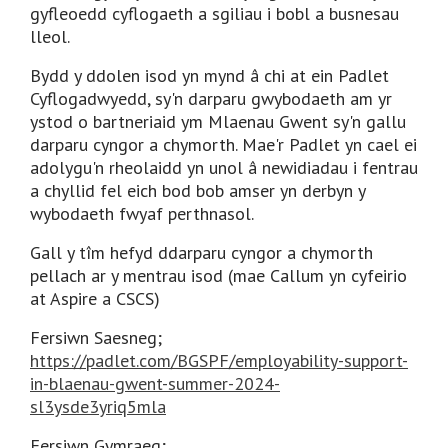
gyfleoedd cyflogaeth a sgiliau i bobl a busnesau
lleol.
Bydd y ddolen isod yn mynd â chi at ein Padlet
Cyflogadwyedd, sy'n darparu gwybodaeth am yr
ystod o bartneriaid ym Mlaenau Gwent sy'n gallu
darparu cyngor a chymorth. Mae'r Padlet yn cael ei
adolygu'n rheolaidd yn unol â newidiadau i fentrau
a chyllid fel eich bod bob amser yn derbyn y
wybodaeth fwyaf perthnasol.
Gall y tîm hefyd ddarparu cyngor a chymorth
pellach ar y mentrau isod (mae Callum yn cyfeirio
at Aspire a CSCS)
Fersiwn Saesneg;
https://padlet.com/BGSPF/employability-support-
in-blaenau-gwent-summer-2024-
sl3ysde3yriq5mla
Fersiwn Gymraeg;