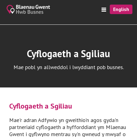
English
Cyflogaeth a Sgiliau
Mae pobl yn allweddol i lwyddiant pob busnes.
Cyflogaeth a Sgiliau
Mae'r adran Adfywio yn gweithio'n agos gyda'n
partneriaid cyflogaeth a hyfforddiant ym Mlaenau
Gwent i gyflwyno mentrau sy'n gwneud y mwyaf o