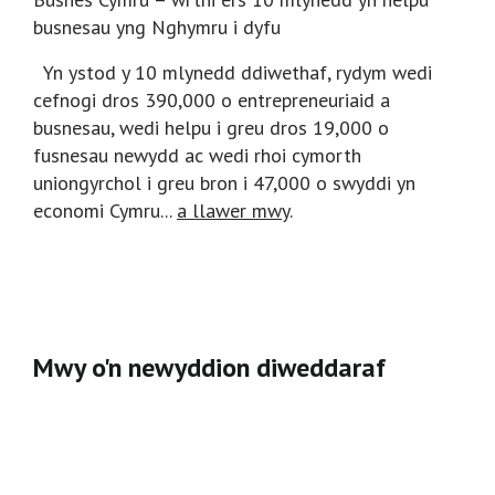
busnesau yng Nghymru i dyfu
Yn ystod y 10 mlynedd ddiwethaf, rydym wedi
cefnogi dros 390,000 o entrepreneuriaid a
busnesau, wedi helpu i greu dros 19,000 o
fusnesau newydd ac wedi rhoi cymorth
uniongyrchol i greu bron i 47,000 o swyddi yn
economi Cymru...
a llawer mwy
.
Mwy o'n newyddion diweddaraf