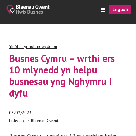
English
Yn ôl at yr holl newyddion
Busnes Cymru – wrthi ers
10 mlynedd yn helpu
busnesau yng Nghymru i
dyfu
03/02/2023
Erthygl gan Blaenau Gwent
Busnes Cymru – wrthi ers 10 mlynedd yn helpu