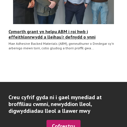
Cymorth grant yn helpu ABM i roi hwb i
effeithlonrwydd a lleihau'r defnydd o ynni
Mae Adhesive Backed Materials (ABM), gwneuthurwr o Dredegar sy'n
arbenigo mewn torri, cotio gludiog a thorri proffil gwa...
Creu cyfrif gyda ni i gael mynediad at
broffiliau cwmni, newyddion lleol,
digwyddiadau lleol a llawer mwy
Cofrestru