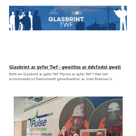
Glasbrint ar gyfer Twf - gweithio ar ddyfodol gwell
Beth yw Glasbrint ar gyfer Twf 'Ffynnu ar gyfer Twf'? Mae twf
economaidd yn flaenoriaeth genedlaethol, ac mae Blaenau G...