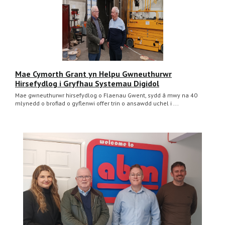
Mae Cymorth Grant yn Helpu Gwneuthurwr
Hirsefydlog i Gryfhau Systemau Digidol
Mae gwneuthurwr hirsefydlog o Flaenau Gwent, sydd â mwy na 40
mlynedd o brofiad o gyflenwi offer trin o ansawdd uchel i ...