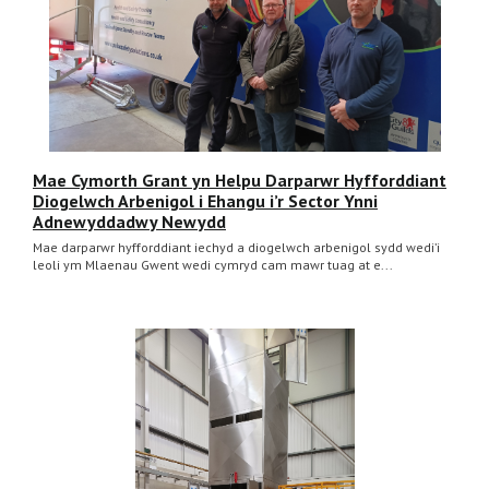
Mae Cymorth Grant yn Helpu Darparwr Hyfforddiant
Diogelwch Arbenigol i Ehangu i’r Sector Ynni
Adnewyddadwy Newydd
Mae darparwr hyfforddiant iechyd a diogelwch arbenigol sydd wedi’i
leoli ym Mlaenau Gwent wedi cymryd cam mawr tuag at e...